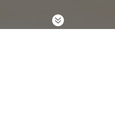

⚠️
Les massages que je pratique ne
s’apparentent en rien à une pratique médicale ou
de kinésithérapie.
Ils ne sont ni érotiques, ni sensuels, ni sexuels.
Déroulement de la séance
La durée indiquée est le temps réel de
prestation.
Prévoyez 15 à 30 minutes supplémentaires pour