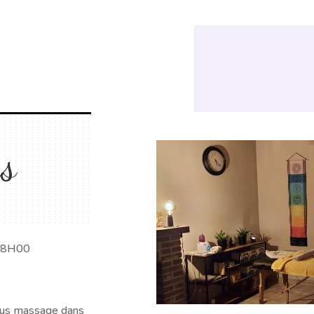
s
18H00
vous massage dans