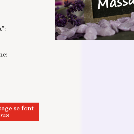
”:
ne:
sage se font
ous