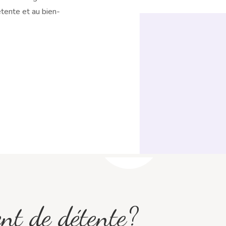
étente et au bien-
nt de détente?